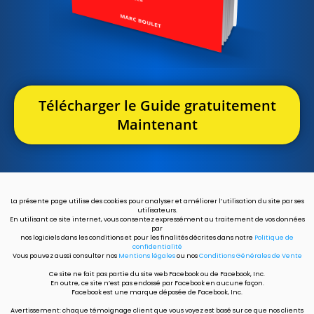
Télécharger le Guide gratuitement
Maintenant
La présente page utilise des cookies pour analyser et améliorer l’utilisation du site par ses
utilisateurs.
En utilisant ce site internet, vous consentez expressément au traitement de vos données
par
nos logiciels dans les conditions et pour les finalités décrites dans notre
Politique de
confidentialité
Vous pouvez aussi consulter nos
Mentions légales
ou nos
Conditions Générales de Vente
Ce site ne fait pas partie du site web Facebook ou de Facebook, Inc.
En outre, ce site n’est pas endossé par Facebook en aucune façon.
Facebook est une marque déposée de Facebook, Inc.
Avertissement: chaque témoignage client que vous voyez est basé sur ce que nos clients