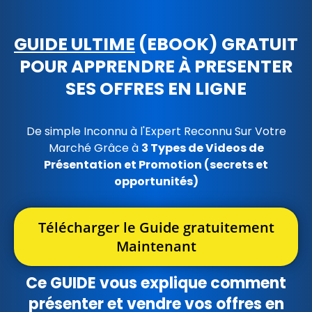
GUIDE ULTIME
(EBOOK) GRATUIT
POUR APPRENDRE À PRESENTER
SES OFFRES EN LIGNE
De simple Inconnu à l'Expert Reconnu Sur Votre
Marché Grâce à
3 Types de Videos de
Présentation et Promotion (secrets et
opportunités)
Télécharger le Guide gratuitement
Maintenant
Ce GUIDE vous explique comment
présenter et vendre vos offres en